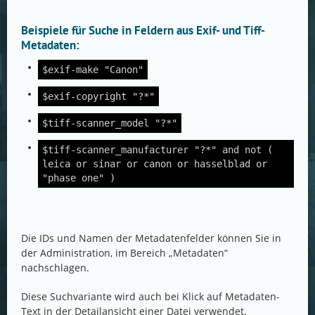
Beispiele für Suche in Feldern aus Exif- und Tiff-
Metadaten:
$exif-make "Canon"
$exif-copyright "?*"
$tiff-scanner_model "?*"
$tiff-scanner_manufacturer "?*" and not (
leica or sinar or canon or hasselblad or
"phase one" )
Die IDs und Namen der Metadatenfelder können Sie in
der Administration, im Bereich „Metadaten“
nachschlagen.
Diese Suchvariante wird auch bei Klick auf Metadaten-
Text in der Detailansicht einer Datei verwendet.