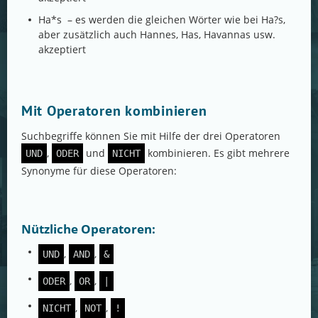
Ha*s – es werden die gleichen Wörter wie bei Ha?s,
aber zusätzlich auch Hannes, Has, Havannas usw.
akzeptiert
Mit Operatoren kombinieren
Suchbegriffe können Sie mit Hilfe der drei Operatoren
,
und
kombinieren. Es gibt mehrere
UND
ODER
NICHT
Synonyme für diese Operatoren:
Nützliche Operatoren:
,
,
UND
AND
&
,
,
ODER
OR
|
,
,
NICHT
NOT
!