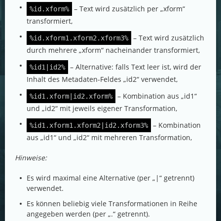
– Text wird zusätzlich per „xform“
%id.xform%
transformiert,
– Text wird zusätzlich
%id.xform1.xform2.xform3%
durch mehrere „xform“ nacheinander transformiert,
– Alternative: falls Text leer ist, wird der
%id1|id2%
Inhalt des Metadaten-Feldes „id2“ verwendet,
– Kombination aus „id1“
%id1.xform|id2.xform%
und „id2“ mit jeweils eigener Transformation,
– Kombination
%id1.xform1.xform2|id2.xform3%
aus „id1“ und „id2“ mit mehreren Transformation,
Hinweise:
Es wird maximal eine Alternative (per „|“ getrennt)
verwendet.
Es können beliebig viele Transformationen in Reihe
angegeben werden (per „.“ getrennt).