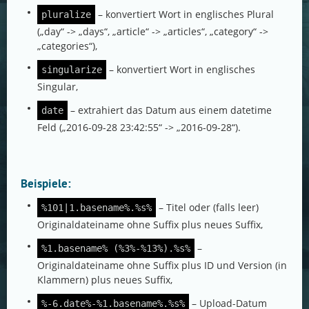
– konvertiert Wort in englisches Plural
pluralize
(„day“ -> „days“, „article“ -> „articles“, „category“ ->
„categories“),
– konvertiert Wort in englisches
singularize
Singular,
– extrahiert das Datum aus einem datetime
date
Feld („2016-09-28 23:42:55“ -> „2016-09-28“).
Beispiele:
– Titel oder (falls leer)
%101|1.basename%.%s%
Originaldateiname ohne Suffix plus neues Suffix,
–
%1.basename% (%3%-%13%).%s%
Originaldateiname ohne Suffix plus ID und Version (in
Klammern) plus neues Suffix,
– Upload-Datum
%-6.date%-%1.basename%.%s%