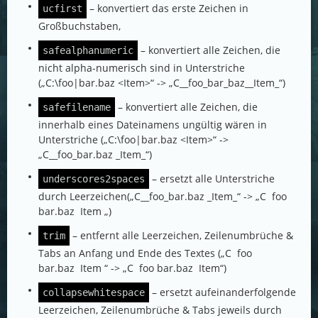
– konvertiert das erste Zeichen in
ucfirst
Großbuchstaben,
– konvertiert alle Zeichen, die
safealphanumeric
nicht alpha-numerisch sind in Unterstriche
(„C:\foo|bar.baz <Item>“ -> „C__foo_bar_baz__Item_“)
– konvertiert alle Zeichen, die
safefilename
innerhalb eines Dateinamens ungültig wären in
Unterstriche („C:\foo|bar.baz <Item>“ ->
„C__foo_bar.baz _Item_“)
– ersetzt alle Unterstriche
underscores2spaces
durch Leerzeichen(„C__foo_bar.baz _Item_“ -> „C foo
bar.baz Item „)
– entfernt alle Leerzeichen, Zeilenumbrüche &
trim
Tabs an Anfang und Ende des Textes („C foo
bar.baz Item “ -> „C foo bar.baz Item“)
– ersetzt aufeinanderfolgende
collapsewhitespace
Leerzeichen, Zeilenumbrüche & Tabs jeweils durch