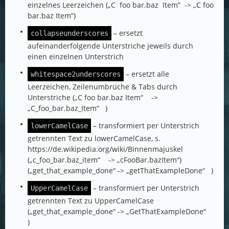
einzelnes Leerzeichen („C foo bar.baz Item“ -> „C foo
bar.baz Item“)
– ersetzt
collapseunderscores
aufeinanderfolgende Unterstriche jeweils durch
einen einzelnen Unterstrich
– ersetzt alle
whitespace2underscores
Leerzeichen, Zeilenumbrüche & Tabs durch
Unterstriche („C foo bar.baz Item“ ->
„C_foo_bar.baz_Item“ )
– transformiert per Unterstrich
lowerCamelCase
getrennten Text zu lowerCamelCase, s.
https://de.wikipedia.org/wiki/Binnenmajuskel
(„c_foo_bar.baz_item“ -> „cFooBar.bazItem“)
(„get_that_example_done“ -> „getThatExampleDone“ )
– transformiert per Unterstrich
UpperCamelCase
getrennten Text zu UpperCamelCase
(„get_that_example_done“ -> „GetThatExampleDone“
)