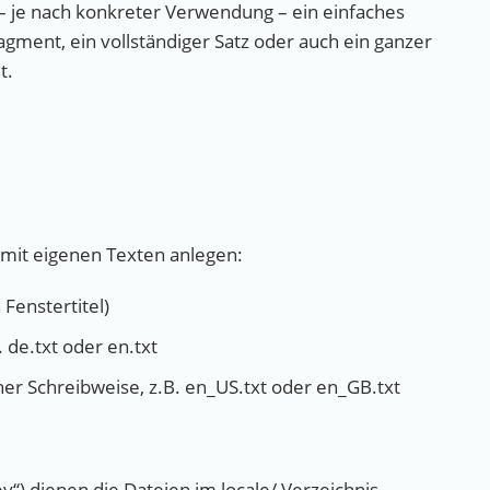
t – je nach konkreter Verwendung – ein einfaches
ragment, ein vollständiger Satz oder auch ein ganzer
t.
 mit eigenen Texten anlegen:
Fenstertitel)
. de.txt oder en.txt
her Schreibweise, z.B. en_US.txt oder en_GB.txt
y“) dienen die Dateien im locale/ Verzeichnis.