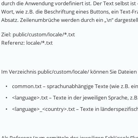
durch die Anwendung vordefiniert ist. Der Text selbst is
Wort, wie z.B. die Beschriftung eines Buttons, ein Text-F
Absatz. Zeilenumbrüche werden durch ein „\n“ dargestell
Ziel: public/custom/locale/*.txt
Referenz: locale/*.txt
Im Verzeichnis public/custom/locale/ können Sie Dateien
common.txt – sprachunabhängige Texte (wie z.B. ein 
<language>.txt – Texte in der jeweiligen Sprache, z.B
<language>_<country>.txt – Texte in länderspezifisc
Als Referenz (zum ermitteln des jeweiligen Schlüssels/“ke