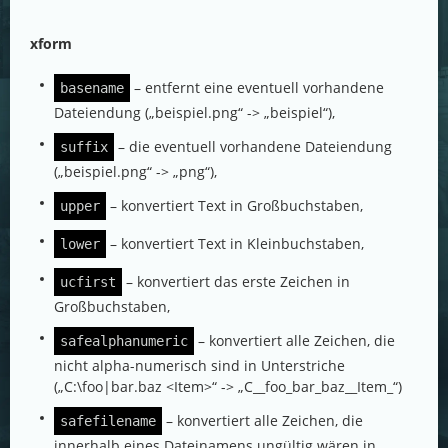
xform
– entfernt eine eventuell vorhandene
basename
Dateiendung („beispiel.png“ -> „beispiel“),
– die eventuell vorhandene Dateiendung
suffix
(„beispiel.png“ -> „png“),
– konvertiert Text in Großbuchstaben,
upper
– konvertiert Text in Kleinbuchstaben,
lower
– konvertiert das erste Zeichen in
ucfirst
Großbuchstaben,
– konvertiert alle Zeichen, die
safealphanumeric
nicht alpha-numerisch sind in Unterstriche
(„C:\foo|bar.baz <Item>“ -> „C__foo_bar_baz__Item_“)
– konvertiert alle Zeichen, die
safefilename
innerhalb eines Dateinamens ungültig wären in