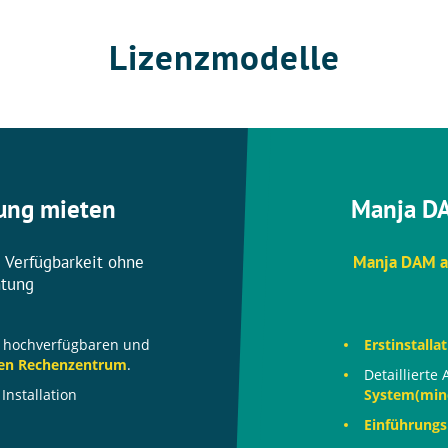
Lizenzmodelle
ung mieten
Manja DA
d Verfügbarkeit ohne
Manja DAM al
htung
r hochverfügbaren und
Erstinstalla
en Rechenzentrum
.
Detailliert
nstallation
System(min
Einführung