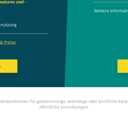
eatures und -
Weitere Informat
tznutzung
 & Preise
n
derkonditionen für gemeinnützige, wohltätige oder kirchliche Kör
öffentliche Einrichtungen.