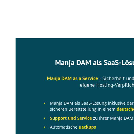
Manja DAM als SaaS-Lös
Manja DAM as a Service
- Sicherheit un
eigene Hosting-Verpflic
Manja DAM als SaaS-Lösung inklusive de
sicheren Bereitstellung in einem
deutsch
Support und Service
zu Ihrer Manja DAM I
Automatische
Backups