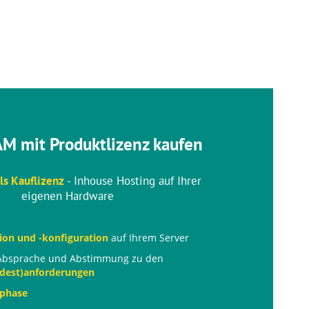
M mit Produktlizenz kaufen
s Kauflizenz
- Inhouse Hosting auf Ihrer
eigenen Hardware
tion und -konfiguration
auf Ihrem Server
e Absprache und Abstimmung zu den
dest)anforderungen
sphase